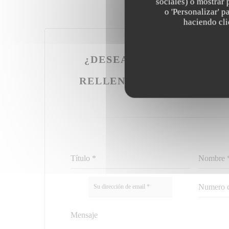
sociales) o mostrar 
o 'Personalizar' 
haciendo clic
¿DESEA PONERSE EN C
NOSOTROS
RELLENE EL SIGUIENTE