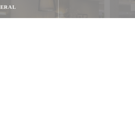
NERAL
scos, Cocina Tradicional,
a, Acceso WiFi
le Pay, Ticket Restaurant,
tivo, Vouchers de Viaje,
Crédito