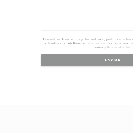
De acuerdo con la normativa de protección de datos, puede ejercer su derec
inscribiéndose en la Lista Robinson:
listarobinson.es
. Para más información 
nuestra
política de privacidad
.