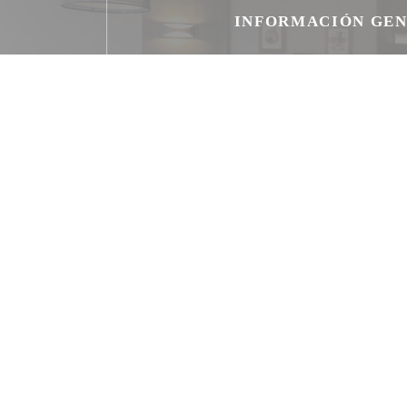
INFORMACIÓN GE
Cocina
Productos locales , Hecho en casa, productos fre
Francesa Tradicional
Tipo de negocio
Brasserie
Servicios
Climatización, Privatización, Terraz
Métodos de pago
Ticket restaurante digital, Amex, Pago móvil, App
Contactless Payment, Eurocard/Mastercard, Efec
American Express, Tarjeta de 