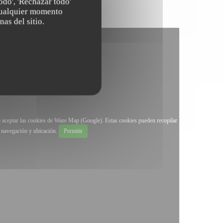
odo', 'Rechazar todo'
 cualquier momento
nas del sitio.
e aceptar las cookies de Waze Map (Google). Estas cookies pueden recopilar
 navegación y ubicación.
Permitir