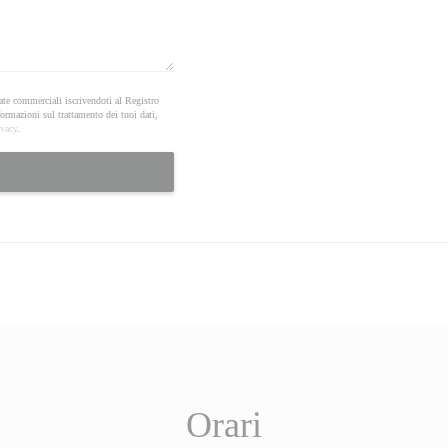
ate commerciali iscrivendoti al Registro
ormazioni sul trattamento dei tuoi dati,
ivacy
.
Orari