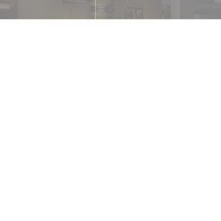
radizionale, Tradizionale
zo, Connessione wifi
o
 mobile, Apple Pay, Buoni
, Contanti, Buoni vacanza,
mat