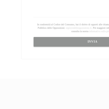
In conformità al Codice del Consumo, hai il diritto di opporti alle chiam
Pubblico delle Opposizioni:
registrodelleopposizioni.it
. Per maggiori inf
consulta la nostra
informativa sulla pr