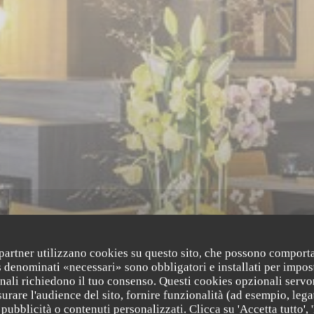
i partner utilizzano cookies su questo sito, che possono comporta
s denominati «necessari» sono obbligatori e installati per impos
nali richiedono il tuo consenso. Questi cookies opzionali servo
urare l'audience del sito, fornire funzionalità (ad esempio, lega
pubblicità o contenuti personalizzati. Clicca su 'Accetta tutto', '