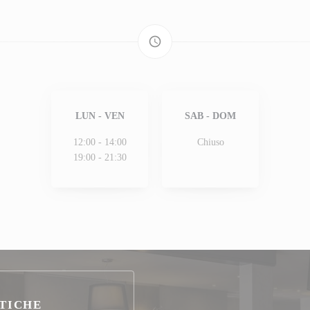
access_time
LUN
-
VEN
SAB
-
DOM
12:00 - 14:00
Chiuso
19:00 - 21:30
TICHE