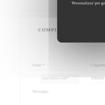
'Personalizza' per g
VUOI CONTATTA
COMPILA IL MODULO S