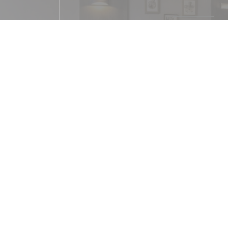
Cucina
Prodotto locale, Fatto in casa, Fresco, Cucina t
francese
Tipologia
Brasserie
Servizi
Aria condizionata, Privatizzazione, Terraz
Metodo di pagament
Ticket ristorante digitalizzato, Amex, Pagamento
pasto, Contactless Payment, Eurocard / Mastercard
American Express, Banco