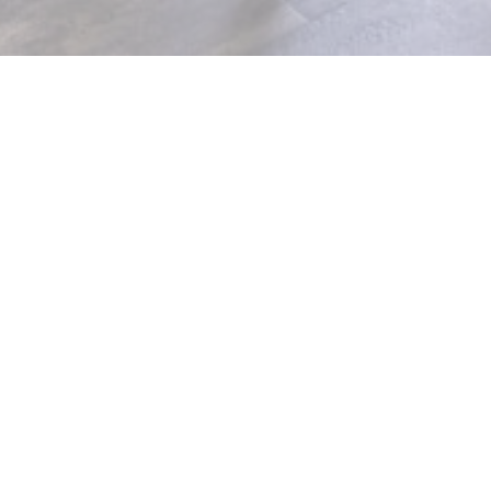
nismaken met traditionele
ond van uw terrein zal