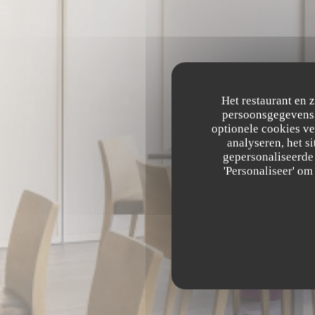
Het restaurant en 
persoonsgegevens. 
optionele cookies v
TE
analyseren, het si
gepersonaliseerde 
'Personaliseer' o
TERRES GOUR