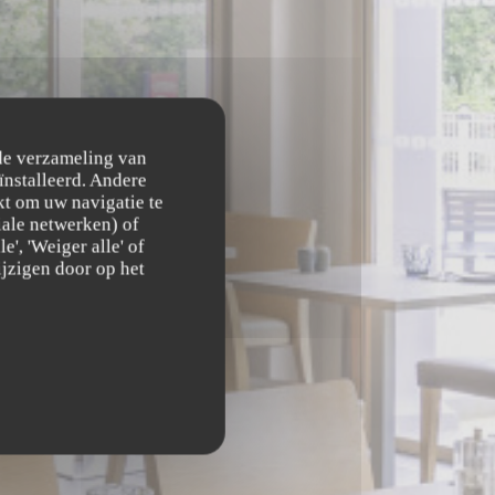
 de verzameling van
ïnstalleerd. Andere
t om uw navigatie te
DES
ciale netwerken) of
', 'Weiger alle' of
jzigen door op het