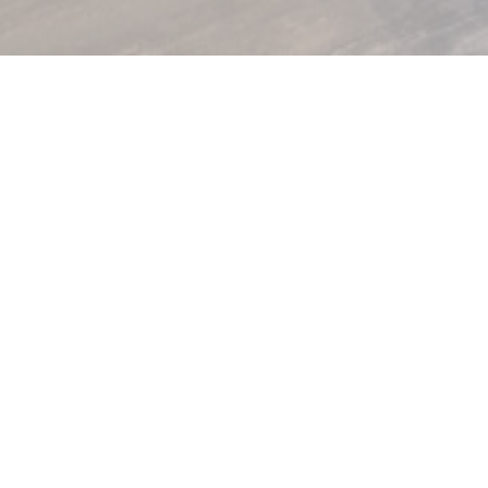
Terres Gourmandes
s Gourmandes ligt op een ideale locatie in een groene tuin en laat u ken
Een foto van uw bedrijf terwijl u wacht op de fotograaf die de achtergr
vormen.