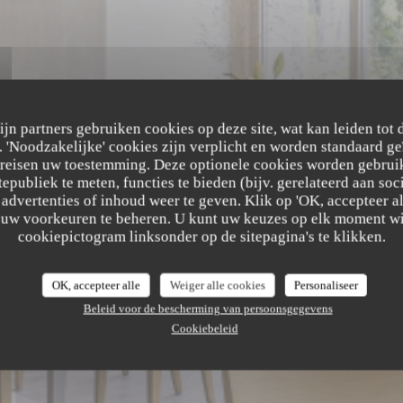
zijn partners gebruiken cookies op deze site, wat kan leiden tot
'Noodzakelijke' cookies zijn verplicht en worden standaard ge
ereisen uw toestemming. Deze optionele cookies worden gebruik
RRES GOURMAN
tepubliek te meten, functies te bieden (bijv. gerelateerd aan so
advertenties of inhoud weer te geven. Klik op 'OK, accepteer alle
m uw voorkeuren te beheren. U kunt uw keuzes op elk moment wi
MANDES
cookiepictogram linksonder op de sitepagina's te klikken.
BRASSERIE
|
OSTWALD
OK, accepteer alle
Weiger alle cookies
Personaliseer
Beleid voor de bescherming van persoonsgegevens
RESERVEER EEN TAFEL
Cookiebeleid